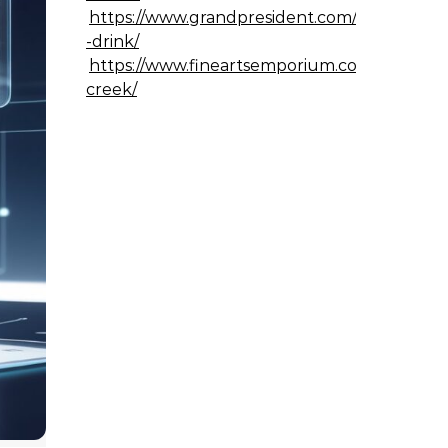
https://www.grandpresident.com/eat-
-drink/
https://www.fineartsemporium.com/bullocks
creek/