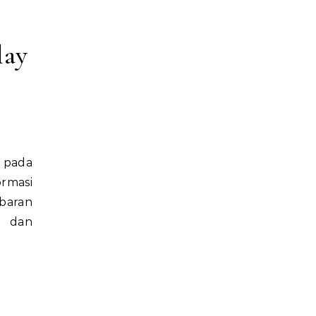
lay
ormasi
mbaran
g dan