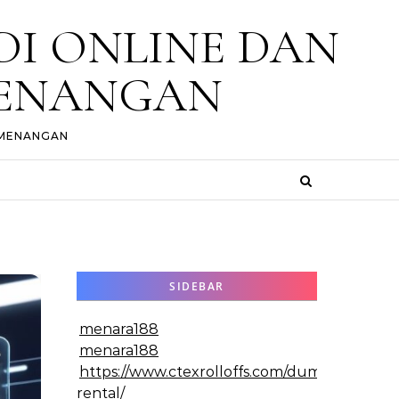
DI ONLINE DAN
MENANGAN
EMENANGAN
SIDEBAR
menara188
menara188
https://www.ctexrolloffs.com/dumpster-
rental/