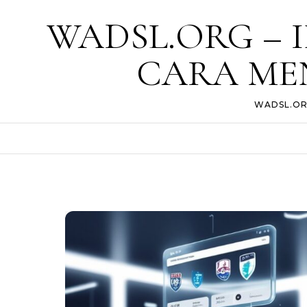
Skip to content
WADSL.ORG – 
CARA ME
WADSL.OR